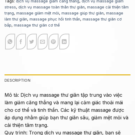
Tags:
dịch vụ massage giảm căng thẳng
,
dịch vụ massage giảm
stress
,
dịch vụ massage toàn thân thư giãn
,
massage cải thiện tâm
trạng
,
massage giảm mệt mỏi
,
massage giúp thư giãn
,
massage
làm thư giãn
,
massage phục hồi tinh thần
,
massage thư giãn cơ
bắp
,
massage thư giãn cơ thể
DESCRIPTION
Mô tả: Dịch vụ massage thư giãn tập trung vào việc
làm giảm căng thẳng và mang lại cảm giác thoải mái
cho cơ thể và tinh thần. Các kỹ thuật massage được
áp dụng nhằm giúp bạn thư giãn sâu, giảm mệt mỏi và
cải thiện tâm trạng.
Quy trình: Trong dịch vụ massage thư giãn, bạn sẽ