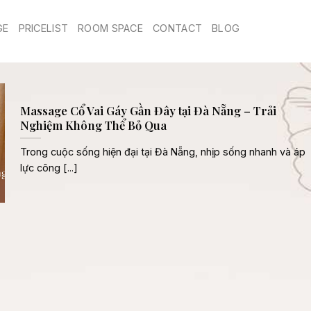
GE
PRICELIST
ROOM SPACE
CONTACT
BLOG
Massage Cổ Vai Gáy Gần Đây tại Đà Nẵng – Trải
Nghiệm Không Thể Bỏ Qua
Trong cuộc sống hiện đại tại Đà Nẵng, nhịp sống nhanh và áp
lực công [...]