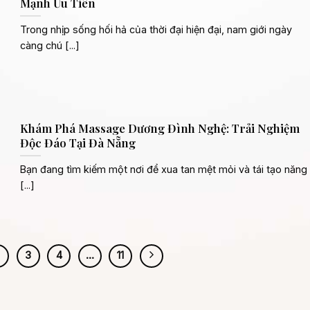
Mạnh Ưu Tiên
Trong nhịp sống hối hả của thời đại hiện đại, nam giới ngày
càng chú [...]
Khám Phá Massage Dương Đình Nghệ: Trải Nghiệm
Độc Đáo Tại Đà Nẵng
Bạn đang tìm kiếm một nơi để xua tan mệt mỏi và tái tạo năng
[...]
2
3
4
…
11