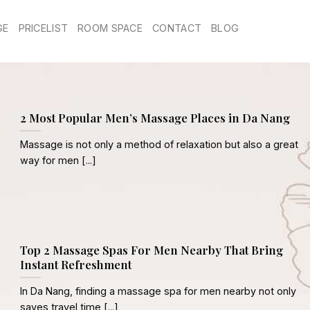
GE
PRICELIST
ROOM SPACE
CONTACT
BLOG
2 Most Popular Men’s Massage Places in Da Nang
Massage is not only a method of relaxation but also a great
way for men [...]
Top 2 Massage Spas For Men Nearby That Bring
Instant Refreshment
In Da Nang, finding a massage spa for men nearby not only
saves travel time [...]