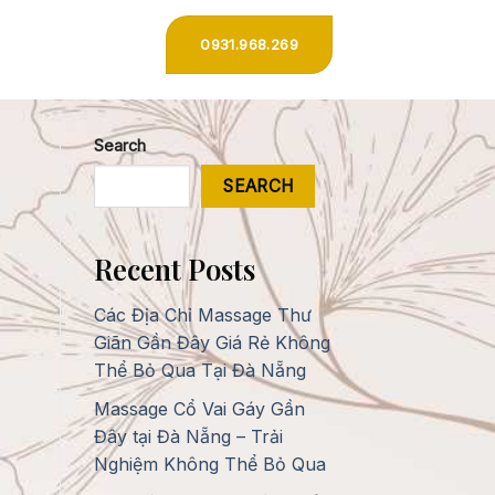
0931.968.269
Search
SEARCH
Recent Posts
Các Địa Chỉ Massage Thư
Giãn Gần Đây Giá Rẻ Không
Thể Bỏ Qua Tại Đà Nẵng
Massage Cổ Vai Gáy Gần
Đây tại Đà Nẵng – Trải
Nghiệm Không Thể Bỏ Qua