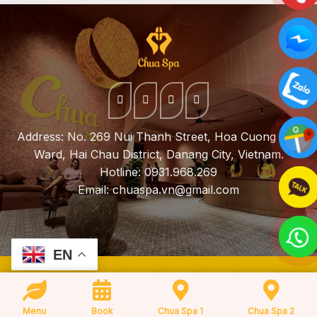
Address: No. 269 Nui Thanh Street, Hoa Cuong Bac
Ward, Hai Chau District, Danang City, Vietnam.
Hotline: 0931.968.269
Email:
chuaspa.vn@gmail.com
EN
Copyright 2026 ©
chuaspa.vn
Menu
Book
Chua Spa 1
Chua Spa 2